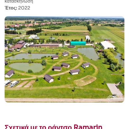
κατασκήνωση
Έτος:
2022
Σχετικά με το ράντσο Ramarin