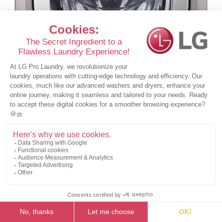
Χρειάζεστε ένα συμβατό στεγνωτήριο;
Συνιστούμε το επαγγελματικό στεγνωτήριο
LG Giant C PRO
electric
. Μπορεί να στοιβαχτεί πάνω ή να τοποθετηθεί δίπλα στο
LG Giant C MAX.