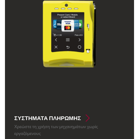
ΣΥΣΤΉΜΑΤΑ ΠΛΗΡΩΜΉΣ
Χρεώστε τη χρήση των μηχανημάτων χωρίς
εργαζόμενους