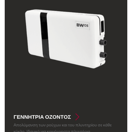
ΓΕΝΝΉΤΡΙΑ ΌΖΟΝΤΟΣ
Απολύμανση των ρούχων και του πλυντηρίου σε κάθε
κύκλο. Ιδανικό για κοινόχρηστα πλυντήρια