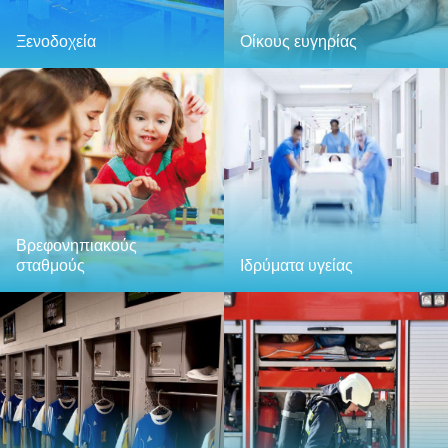
Ξενοδοχεία
Οίκους ευγηρίας
Βρεφονηπιακούς
σταθμούς
Ιδρύματα υγείας