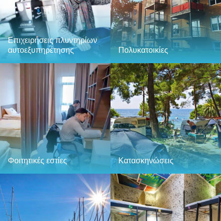
Επιχειρήσεις πλυντηρίων
αυτοεξυπηρέτησης
Πολυκατοικίες
Φοιτητικές εστίες
Κατασκηνώσεις