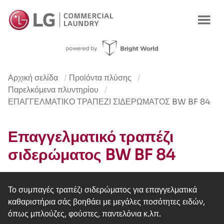
Χαρακτηριστικά
Πλεονεκτήματα
Προδιαγραφές
Χρήσεις
Π
Αρχική σελίδα
Προϊόντα πλύσης
Παρελκόμενα πλυντηρίου
ΕΠΑΓΓΕΛΜΑΤΙΚΌ ΤΡΑΠΈΖΙ ΣΙΔΕΡΏΜΑΤΟΣ BW BF 84
Επαγγελματικό τραπέζι
σιδερώματος BW BF 84
Το συμπαγές τραπέζι σιδερώματος για επαγγελματικά
καθαριστήρια σάς βοηθάει με μεγάλες ποσότητες ειδών,
όπως μπλούζες, φούστες, παντελόνια κ.λπ.