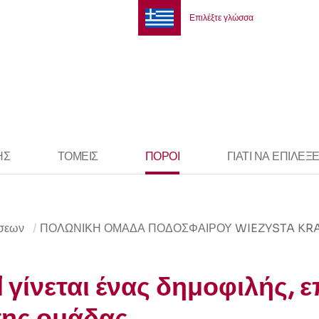
Επιλέξτε γλώσσα
ΗΣ
ΤΟΜΕΊΣ
ΠΌΡΟΙ
ΓΙΑΤΊ ΝΑ ΕΠΙΛΈΞ
ώσεων
ΠΟΛΩΝΙΚΉ ΟΜΆΔΑ ΠΟΔΟΣΦΑΊΡΟΥ WIEZYSTA K
γίνεται ένας δημοφιλής, 
της ομάδας