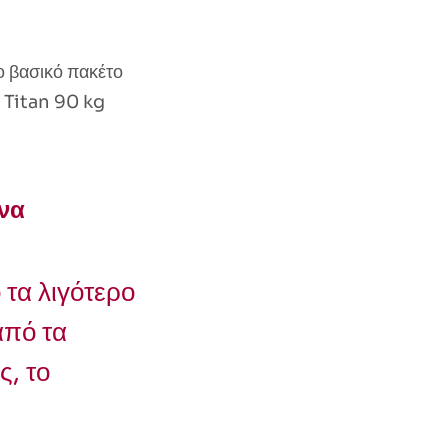
ο βασικό πακέτο
ο Titan 90 kg
ώνα
 τα λιγότερο
από τα
ς, το