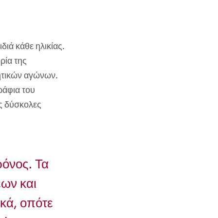
ιά κάθε ηλικίας.
ρία της
ητικών αγώνων.
ράφια του
ς δύσκολες
ρόνος. Τα
ων και
κά, οπότε