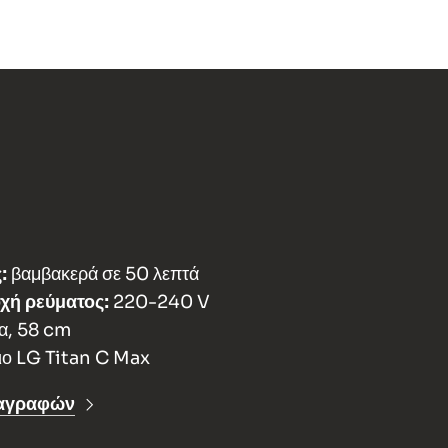
:
βαμβακερά σε 50 λεπτά
χή ρεύματος:
220-240 V
α, 58 cm
ιο LG Titan C Max
ιαγραφών